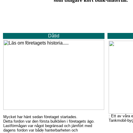
som tidigare kört bulk-material.
Dåtid
: Ett av våra
Mycket har hänt sedan företaget startades.
Tankmobil-byg
Detta fordon var den första bulkbilen i företagets ägo.
Lastförmågan var något begränsad och jämfört med
dagens fordon var både hanterbarheten och