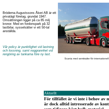
Bröderna Augustssons Åkeri AB är ett
privatägt företag, grundat 1947.
Omsättningen ligger på ca 85 milj
kronor. Med en fordonspark på 32
lastbilar, sysselsätter vi ett 50-tal
anställda.
Vår policy är punktlighet vid lastning
och lossning, samt noggrannhet vid
rengöring av tankarna före ny last.
Scania med semitrailer för internationell
Aktuellt
För tillfället är vi inte i behov av
är dock alltid intresserade av kon